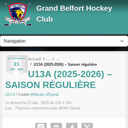
Panneau de gestion des cookies
Grand Belfort Hockey
Club
Le
dimanche
Accueil
21
U13A (2025-2026) – Saison régulière
DÉC.
2025
U13A (2025-2026) –
SAISON RÉGULIÈRE
U13 A
/ Contre
Wildcats d'Épinal
Le
dimanche
21
déc.
2025
de 12h à 15h
Lieu :
Patinoire intercommunale
88000
Epinal