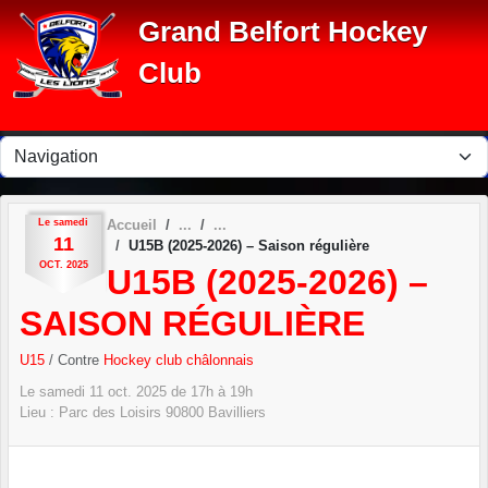
Panneau de gestion des cookies
Grand Belfort Hockey
Club
Le
samedi
Accueil
11
U15B (2025-2026) – Saison régulière
OCT.
2025
U15B (2025-2026) –
SAISON RÉGULIÈRE
U15
/ Contre
Hockey club châlonnais
Le
samedi
11
oct.
2025
de 17h à 19h
Lieu :
Parc des Loisirs
90800
Bavilliers